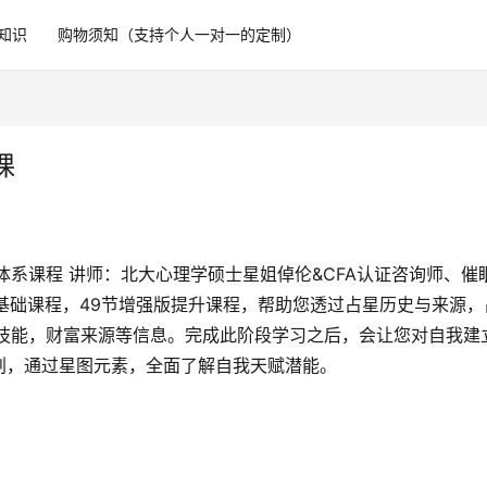
知识
购物须知（支持个人一对一的定制）
课
体系课程 讲师：北大心理学硕士星姐倬伦&CFA认证咨询师、催
基础课程，49节增强版提升课程，帮助您透过占星历史与来源，
赋技能，财富来源等信息。完成此阶段学习之后，会让您对自我建
划，通过星图元素，全面了解自我天赋潜能。