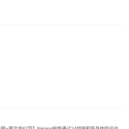
音频+图文共67节】​Nejang瑜伽通过24组呼和吸‬身体的运动，