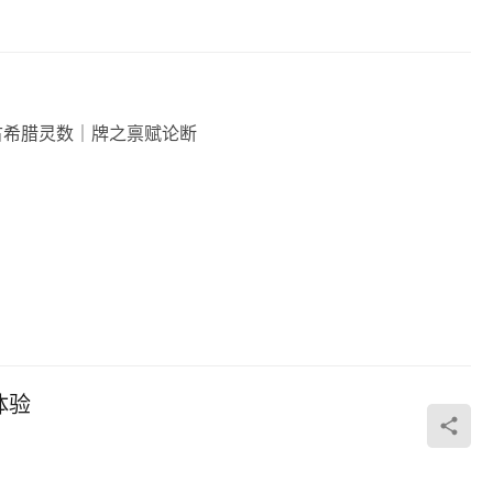
古希腊灵数｜牌之禀赋论断
体验