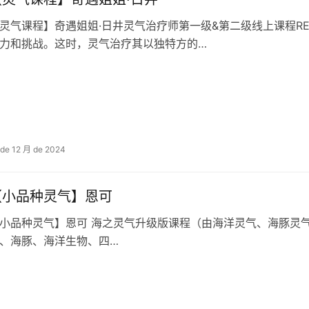
灵气课程】奇遇姐姐·日井灵气治疗师第一级&第二级线上课程REIKI
力和挑战。这时，灵气治疗其以‬独特方的…
 de 12 月 de 2024
【小‮种品‬灵气】恩可
气‮美和‬人‮灵鱼‬气组成） 含点化课‮作程‬用• 深度链‮水接‬元素、海
洋、海豚、海‮生洋‬物、四‮…