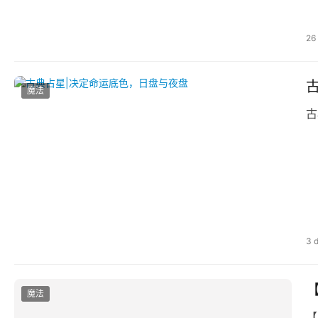
26
魔法
古
3 
【
魔法
【