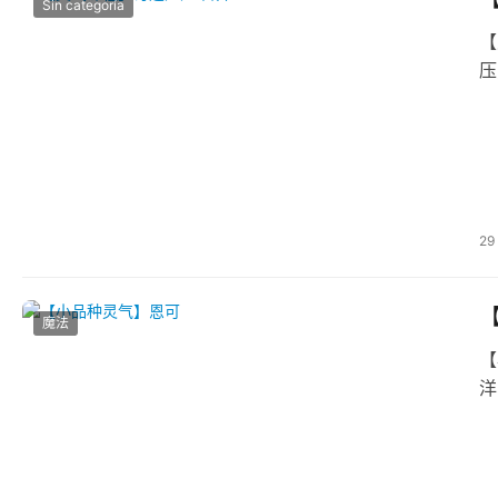
Sin categoría
【
压
29
魔法
【小‮种品‬灵气】恩可 海‮灵之‬气‮级升‬版课程（由海‮灵洋‬气、海‮灵豚‬