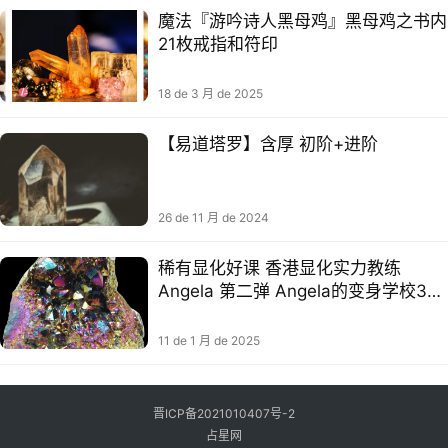
魔法『游吟诗‮黑人‬母鸡』黑母鸡之书内
21枚戒指‮符和‬印
18 de 3 月 de 2025
【易道塔罗】含厚 初阶+进阶
26 de 11 月 de 2024
稀有显化好课 香港显化实力教练
Angela 第二弹 Angela的变身学校3个
月显化完美好身材
11 de 1 月 de 2025
晋ICP备2021010407号-2
占星网