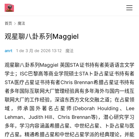
首页
魔法
观星聊八卦系列Maggiel
anrt
1 de 3 月 de 2026 13:12
魔法
观星聊八卦系列Maggiel 英国STA证书持有者英语语言文学
学士；ISC巴黎高等商业学院硕士STAト卦占星证书持有者
STA医疗占星证书持有者Chris Brennan希腊占星证书持有
者多年国际互联网大厂管理经验具有多年海外与国内一线互
联网大厂的工作经验，深谙东西方文化交融之道；在占星领
域，师承国外著名占星师(Deborah Houlding、Lee 
Lehman、Judith Hill、Chris Brennan等)，潜心研究学习
多年，学习内容涵盖希腊占星、中世纪占星、ト卦占星与医
疗占星。精通希腊占星和中世纪占星学派的经典理论，并能