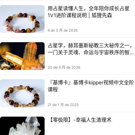
用占星读懂人生，全年陪你成长占星
1V1进阶课程说明 | 狐狸先森
6 de 3 月 de 2026
占星学，赫耳墨斯秘教三大秘传之一，
一门关于灵魂、命运与宇宙秩序的智慧
学科
30 de 4 月 de 2026
『基博卡』基博卡kipper视频中文全阶
课程
21 de 1 月 de 2025
【零极限】-幸福人生清理术