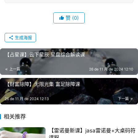
赞
(0)
生成海报
【占星课】云‮星下‬辰 星盘综‮解合‬读课
上一篇
26 de 11 月 de 2024 12:10
【财富除障】无限光集 富足除障课
26 de 11 月 de 2024 12:13
下一篇
相关推荐
【雷诺曼新课】jasa雷⁠诺‎曼+大桌码符‬
课程