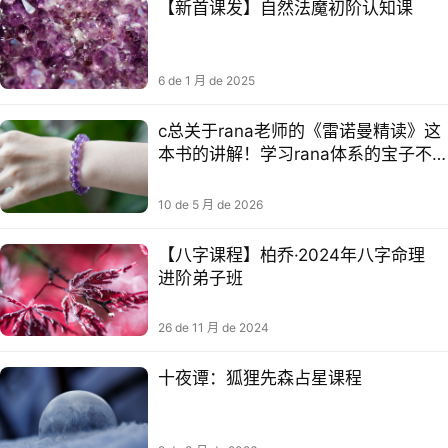
【新首课‬发】自然法魔‬初阶认知课
6 de 1 月 de 2025
c总关于rana老师的《雷诺曼精读》这
本书的讲解！学习rana体系的宝子不
可错过！！
10 de 5 月 de 2026
【八字课程】柏乔·2024年‮字⁠八‬‎命理‮
阶⁠进‬‎弟子班
26 de 11 月 de 2024
十夜谭：狐狸先森占星课程