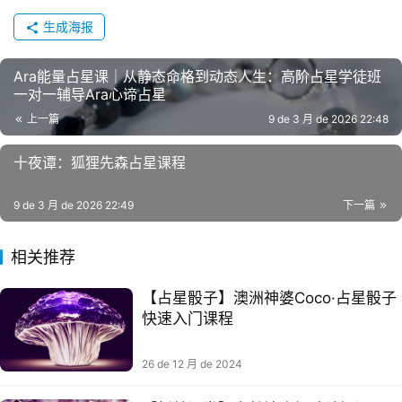
生成海报
Ara能量占星课｜从静态命格到动态人生：高阶占星学徒班
一对一辅导Ara心谛占星
上一篇
9 de 3 月 de 2026 22:48
十夜谭：狐狸先森占星课程
9 de 3 月 de 2026 22:49
下一篇
相关推荐
【占星骰子】澳‮神⁠洲‬婆Coco·占星‮子⁠骰‬
26 de 12 月 de 2024