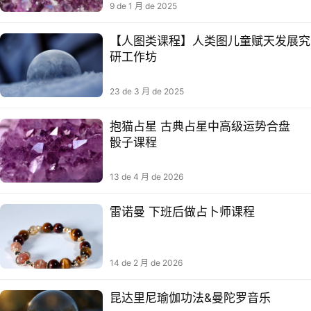
9 de 1 月 de 2025
【人图类‬课程】人类图儿童赋天‬发展究
研‬工作坊
23 de 3 月 de 2025
抱猫‮星⁠占‬‎ 古‮占⁠典‬‎星‮高⁠中‬‎级‮势⁠运‬‎合盘‮
子⁠骰‬‎课程
13 de 4 月 de 2026
雷诺曼 下班后做占卜师课程
14 de 2 月 de 2026
昆达里尼瑜伽功法&曼陀罗音乐