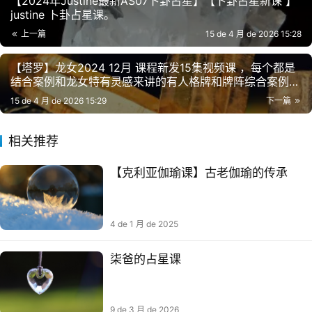
【2024年Justine最新AS07卜卦占星】【卜卦占星新课 】
justine 卜卦占‬星课。
上一篇
15 de 4 月 de 2026 15:28
【塔罗】龙女2024 12月 课程新发15集视频课 ，每个都是
结合案例和龙女特有灵感来讲的有人格牌和牌阵综合案例讲
解
15 de 4 月 de 2026 15:29
下一篇
相关推荐
【克利亚伽瑜‬课】古老伽瑜‬的传承
4 de 1 月 de 2025
柒爸的占星课
9 de 3 月 de 2026