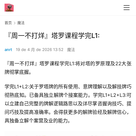
首页
魔法
『周一不打烊』塔罗课程学完L1:
anrt
19 de 4 月 de 2026 13:52
魔法
『周一不打烊』塔罗课程学完L1:将对塔的罗‬原理及22大张‬
牌彻掌底‬握。
学完L1+L2:关于罗塔‬牌的所有使用、意牌‬理解以及解技牌‬巧
彻熟底‬知。已备具‬独立解牌个接‬案能力。学完L1+L2+L3:可
以立建‬自己完整的牌解‬逻辑路思‬以及详尽掌咨握‬询技巧、提
问巧技‬及提高准确率。会得获‬更多的解牌验经‬及解牌信心，
具独备‬立解个案营及‬业的能力。