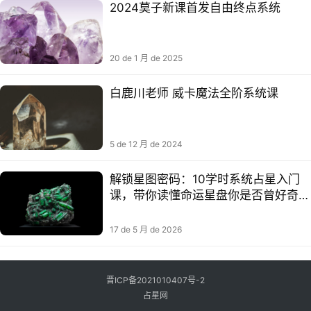
2024莫子新课首发自由终点系统
20 de 1 月 de 2025
白鹿川老师 威卡魔法全阶系统课
5 de 12 月 de 2024
解锁星图密码：10学时系统占星入门
课，带你读懂命运星盘你是否曾好奇，
星盘上那些交错的线条与符号，究竟藏
着怎样的人生密码？
17 de 5 月 de 2026
晋ICP备2021010407号-2
占星网