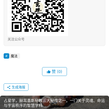
关注公众号
魔法
赞
(0)
生成海报
占星学，赫耳墨斯秘教三大秘传之一，一门关于灵魂、命运
与宇宙秩序的智慧学科