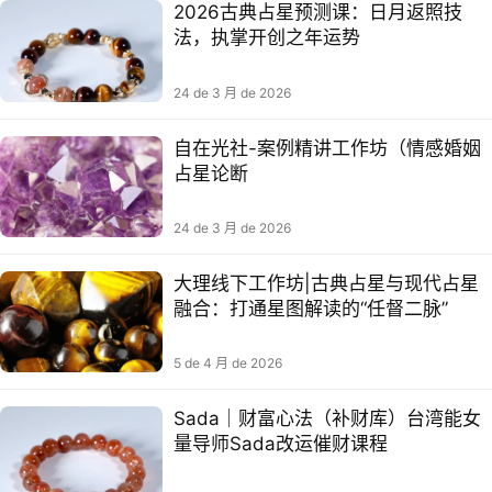
2026古典占星预测课：日月返照技
法，执掌开创之年运势
24 de 3 月 de 2026
自在光社-案例精讲工作坊（情感婚姻
占星论断
24 de 3 月 de 2026
大理线下工作坊|古典占星与现代占星
融合：打通星图解读的“任督二脉”
5 de 4 月 de 2026
Sada｜财富心法（补财库）​​台湾能‮女
量‬导师Sada改运催财课程