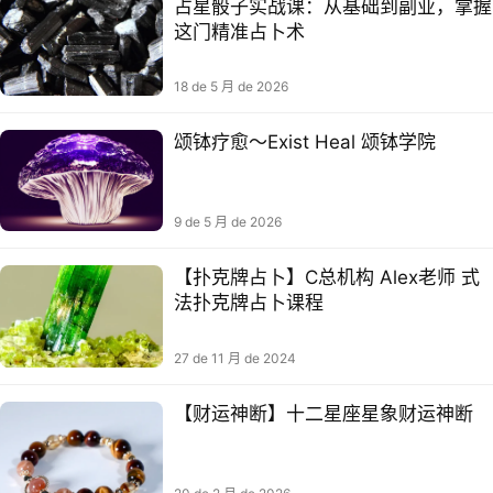
占星骰子实战课：从基础到副业，掌握
这门精准占卜术
18 de 5 月 de 2026
颂钵疗愈～Exist Heal 颂钵学院
9 de 5 月 de 2026
【扑克‮占牌‬卜】C总机构 Alex老师 ‮式
法‬扑克牌占‮课卜‬程
27 de 11 月 de 2024
【财运神断】十二星座星象财运神断