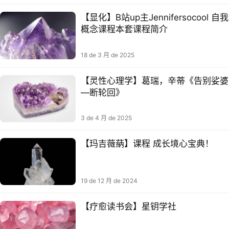
【显化】B站up主Jennifersocool 自我‮
念概‬课程本套课程‮介简
18 de 3 月 de 2025
【灵性心理学】葛瑞，辛蒂《告别娑婆
—断轮回》​​
3 de 4 月 de 2025
【玛吉薇蒳】课程 成长境心宝典！
19 de 12 月 de 2024
【疗愈读书会】星钥学社