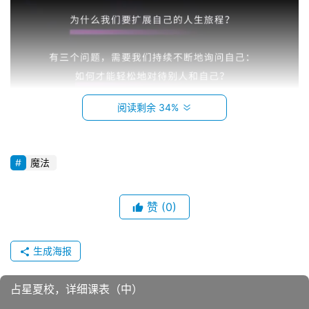
阅读剩余 34%
魔法
赞
(0)
生成海报
占星夏校，详细课表（中）