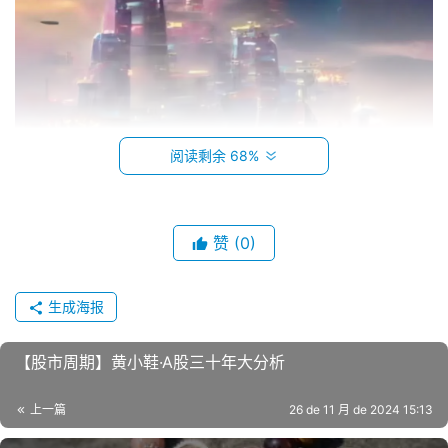
阅读剩余 68%
赞
(0)
生成海报
【股市‮期⁠周‬‎】黄‮鞋⁠小‬‎·A股‮十⁠三‬‎年‮分⁠大‬‎析
上一篇
26 de 11 月 de 2024 15:13