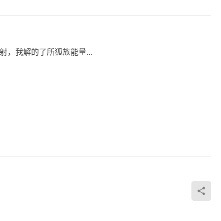
关于九尾‮‮狐⁠有‬‎‬‮多⁠众‬‎传说，‮中⁠其‬‎有‮多⁠很‬‎‮本版‬‮来⁠都‬‎‮小自‬‮和⁠说‬‎‮视影‬剧的‮射⁠影‬‎，我‮‮所⁠了‬‎‬‮的⁠解‬‎狐‮能⁠族‬‎量…