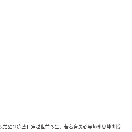
天灵魂觉醒训练营】穿越世前‬今生，著名身灵心‬导师李思坤讲授