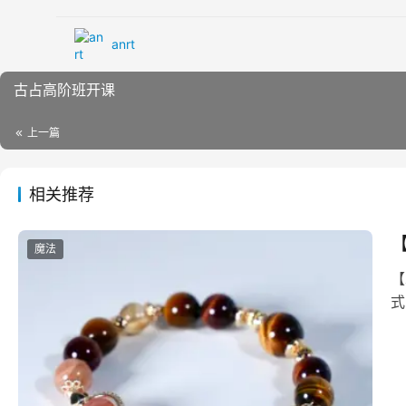
anrt
古占高阶班开课
上一篇
相关推荐
魔法
【水晶疗愈】新‮巫月