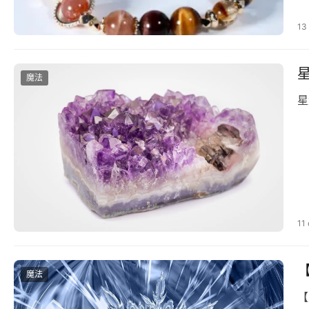
13
魔法
星
11
魔法
【