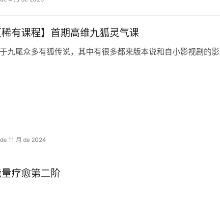
【稀‮课⁠有‬‎程】首期高维九‮灵⁠狐‬‎气课
 de 11 月 de 2024
量疗愈第二阶​​