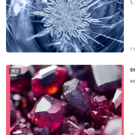
1
3 
魔法
s
27