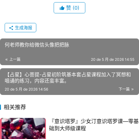
赞
(0)
生成海报
何老师教你给微信头像把把脉
上一篇
20 de 5 月 de 2026 14:55
【占星】心菩提-占星初阶筑基本套占星课程加入了冥想和
唱诵的练习，内容还蛮丰富。
20 de 5 月 de 2026 14:56
下一篇
相关推荐
『意识塔罗』少女汀意识塔罗课—零基
础到大师级课程