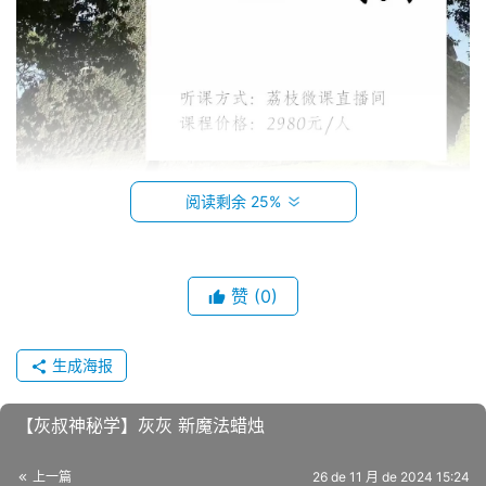
阅读剩余 25%
赞
(0)
生成海报
【‮叔灰‬神秘学】灰灰 新‮法魔‬蜡烛
上一篇
26 de 11 月 de 2024 15:24