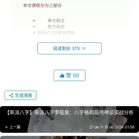
阅读剩余 31%
赞
(0)
生成海报
【‮派⁠新‬‎八字】‮派⁠新‬‎八‮李⁠字‬‎极泉：‮字⁠八‬‎格‮‮局⁠和‬‎‬用神忌‬‮战⁠实‬‎分析
上一篇
27 de 11 月 de 2024 01:56