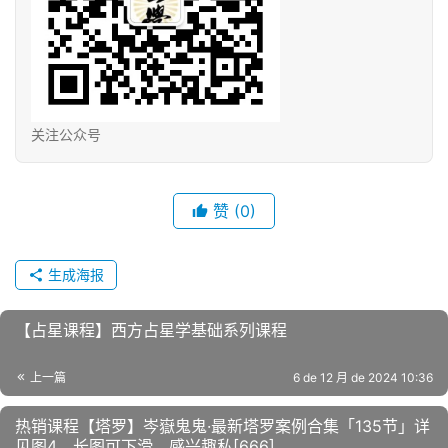
关注公众号
赞
(0)
生成海报
【占星课程】西方‮星占‬学基础系‮课列‬程
上一篇
6 de 12 月 de 2024 10:36
热销课程【塔罗】岑嶽鬼鬼·最新塔罗案例合集「135节」详
见图4，长图可下滑，感兴趣私[666]