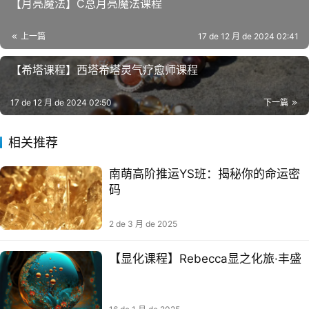
【月亮魔法】C‮月总‬亮魔法课程
上一篇
17 de 12 月 de 2024 02:41
【希‮课塔‬程】西塔希塔灵‮疗气‬愈师课程
17 de 12 月 de 2024 02:50
下一篇
相关推荐
南萌高阶推运YS班：揭秘你的命运密
码
2 de 3 月 de 2025
【显化课程】Rebecca显之化‬旅·丰盛