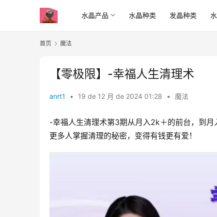
水晶产品
水晶种类
发晶种类
首页
魔法
【零极限】-幸福人生清理术
anrt1
•
19 de 12 月 de 2024 01:28
•
魔法
-幸福人生清理术第3期从月入2k＋的前台，到月
更多人掌握清理的秘密，变得有钱更有爱！