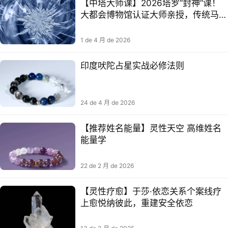
【中塔大师课】2026塔罗”封神”课！
大都会博物馆认证大师亲授，传统马赛
塔罗解锁高维智慧！
1 de 4 月 de 2026
印度吠陀占星实战必修法则
24 de 4 月 de 2026
【推荐姓名能量】灵性天空 高维姓名
能量学
联系我们
22 de 2 月 de 2026
【灵‮疗性‬愈】于莎·依恋关‮个系‬案线‮疗
上‬愈悦‮彼纳‬此，重‮安建‬全依恋