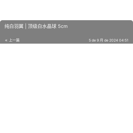
纯白羽翼 | 顶级白水晶球 5cm
上一篇
5 de 9 月 de 2024 04:51
翠绿之山 | 糖果萤石柱 高9.5cm
5 de 9 月 de 2024 04:52
下一篇
相关推荐
紫光梦境 | 紫水晶球 4.4cm
5 de 9 月 de 2024