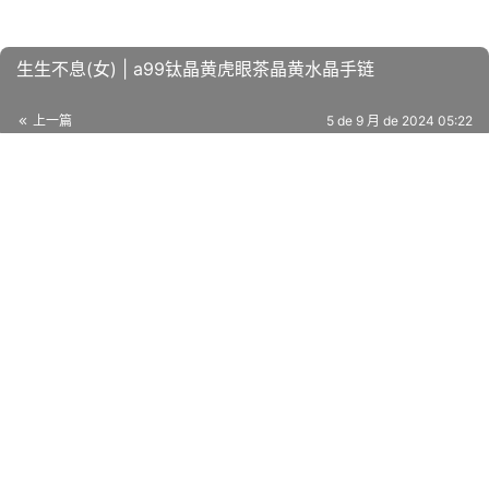
生生不息(女) | a99钛晶黄虎眼茶晶黄水晶手链
上一篇
5 de 9 月 de 2024 05:22
山林的馈赠 | A49白水晶茶晶
5 de 9 月 de 2024 05:22
下一篇
相关推荐
幸福的翅膀 | A65石榴石月光石葡萄石
水晶手链
5 de 9 月 de 2024
偷咬一口南瓜派 | A62虎眼石拉长石手