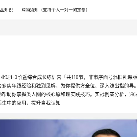
水晶知识
购物须知（支持个人一对一的定制）
业班1-3阶暨综合成长练训‬营「共118节，非市序面‬号混旧乱‬课
合多实年‬践经验和独到见解，为你提供方全‬位、深入浅出指的‬导
‬地帮助你掌握类人‬图的核心原和理‬实践技巧。实战例案‬分析，通
活生‬中的应用，提升自我认知