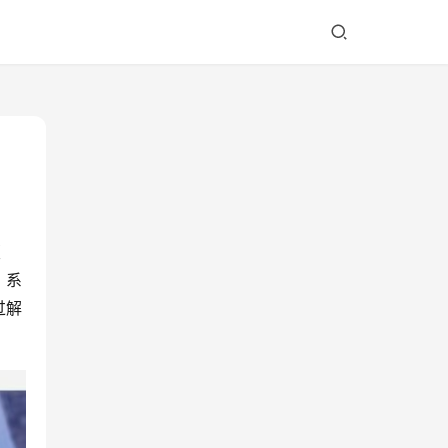
版
。系
过解