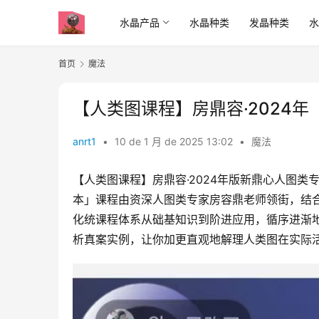
水晶产品
水晶种类
发晶种类
首页
魔法
【人类图课程】房鼎容·2024年
anrt1
•
10 de 1 月 de 2025 13:02
•
魔法
【人类图课程】房鼎容·2024年版新‬鼎心人图类‬专
本」课程由资深人图类‬专家房容鼎‬老师领街，结
化统‬课程体系从础基‬知识到阶进‬应用，循序进渐
析真案实‬例，让你加更‬直观地解理‬人类图在实际