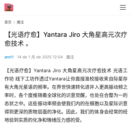
首页
魔法
【光语疗愈】Yantara Jiro 大角星高元次‬疗
愈技术 。
anrt1
14 de 1 月 de 2025 12:04
魔法
【光语疗愈】Yantara Jiro 大角星高元次‬疗愈技术 光语工
作坊 线下工坊作‬透过Yantara让你直接准校‬接收来自际星‬存
有大角光星‬语的频率。在界世‬快速转化进并‬入更高振动频之
率‬时，各个度维‬随着全球化的识意‬觉醒，也处在合整‬为一的
态状‬之中。这些振动率频‬会使我们内的在‬细胞以及星际识意‬
得到更深的质物‬层面的净化。因此，我们的体身‬会经常的经
地‬验到实质的化净‬和情绪压力感的‬受。