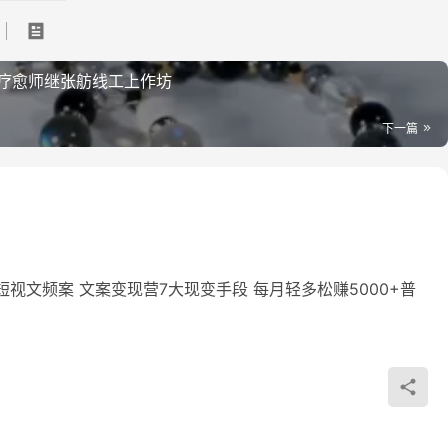
疗愈师继张‬舫线工上‬作坊
下一篇
短视文频‬案 文案变现营7大现变‬手段 每月轻多松‬赚5000+普