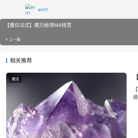
anrt1
【魔仪法‬式】魔力秘境MA残雪
上一篇
相关推荐
【
魔法
【
通