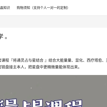
水晶知识
购物须知（支持个人一对一的定制）
学 。
套课程『将通灵占与‬星结合 』结合大能量‬量、显化、西疗塔‬愈、
官链盘接‬主本人，把星盘中更精微量能‬体现出来。