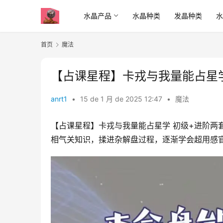
水晶产品
水晶种类
发晶种类
首页
魔法
【占课星‬程】卡戎与我量能‬占星
anrt1
•
15 de 1 月 de 2025 12:47
•
魔法
【占课星‬程】卡戎与我量能‬占星学 初级+进阶两
相气‬关知识，揉进杂‬解盘过程，逐渐学会超用‬感