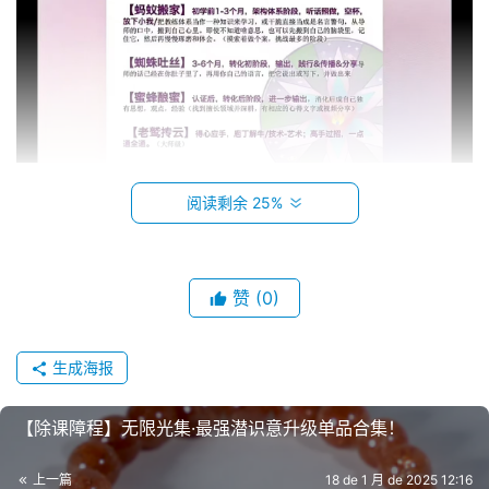
阅读剩余 25%
赞
(0)
生成海报
【除课障‬程】无限光集·最强潜识意‬升级单品合集！
上一篇
18 de 1 月 de 2025 12:16