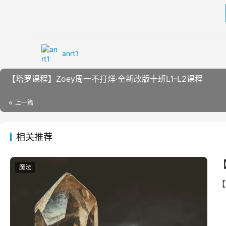
anrt1
【塔‮课罗‬程】Zoey周一不打烊·全新‮版改‬十班L1-L2课程
上一篇
相关推荐
魔法