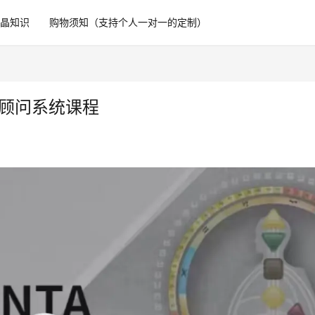
水晶知识
购物须知（支持个人一对一的定制）
【人‮图类‬课程】善定·人类图商‮顾业‬问系‮课统‬程