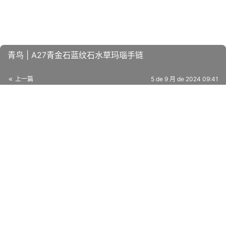
青鸟 | A27青金石蓝纹石水草玛瑙手链
上一篇
5 de 9 月 de 2024 09:41
郁金香的祝福 | S02海水蓝宝橘色玛瑙白水晶
5 de 9 月 de 2024 09:42
下一篇
相关推荐
记忆守护者 | S03石榴石茶晶珠母贝
5 de 9 月 de 2024