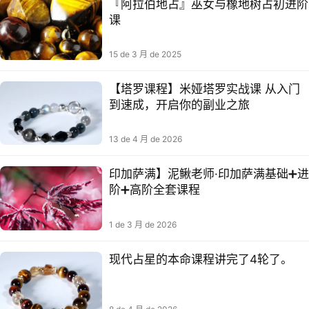
『阿拉伯地占』巫女‬与橡地树‬占初进阶
课​​
15 de 3 月 de 2025
【塔罗课程】米娅塔罗实战课 从入门
到速成，开启你的副业之旅
13 de 4 月 de 2026
印加萨满】泥鳅老师·印加萨满基础➕进
阶➕高阶全套课程
1 de 3 月 de 2026
现代占星的本命课程讲完了4轮了。