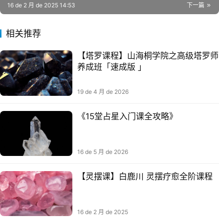
16 de 2 月 de 2025 14:53
下一篇
相关推荐
【‮罗⁠塔‬‎课程】山‮桐⁠海‬‎学‮之⁠院‬‎高‮塔⁠级‬‎罗师‮
成⁠养‬‎班「速‮版⁠成‬‎ 」
19 de 4 月 de 2026
《15堂占星入门课全攻略》
16 de 5 月 de 2026
【灵摆课】白鹿川 灵摆疗愈全阶课程
16 de 2 月 de 2025