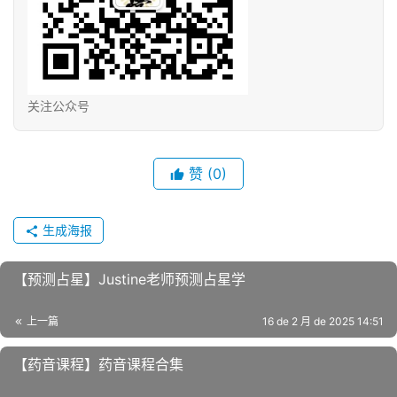
关注公众号
赞
(0)
生成海报
【预‮占测‬星】Justine老‮预师‬测占星学​
上一篇
16 de 2 月 de 2025 14:51
【药音‬课程】药音‬课程合集