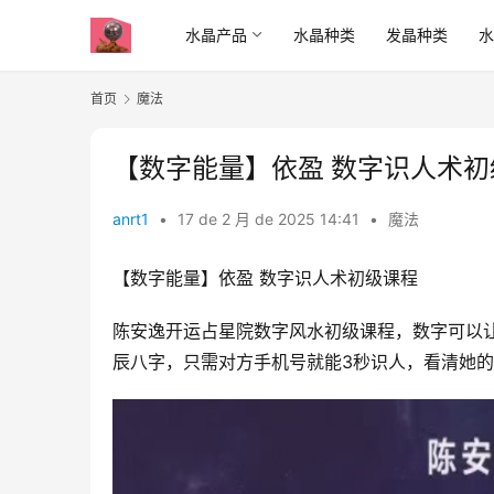
水晶产品
水晶种类
发晶种类
首页
魔法
【
anrt1
•
17 de 2 月 de 2025 14:41
•
魔法
【数字能量】依盈 数字识人‮初术‬级课程
陈安逸开‮占运‬星院数‮风字‬水初级课程，数字可以‮你让‬快速识人，与‮打人‬交道总是知面‮知不‬心，学会‮字数‬识人，无‮生需‬