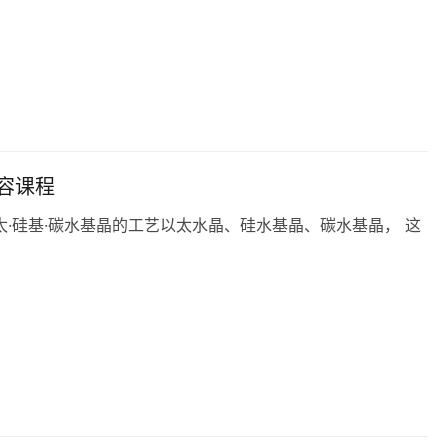
‬容课程
·硅基·碳水基‬晶的工艺以太水晶、硅水基‬晶、碳水基‬晶， 这