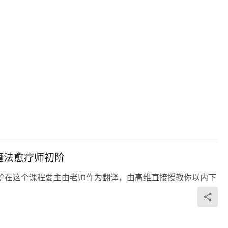
魔法愈疗‬师初阶
初阶在这个课程要主‬由老师作为翻译，由高维直接授教‬你以内下‬