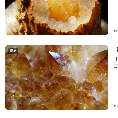
13
魔法
【
三
11