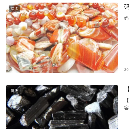
魔法
码
30
魔法
【
容