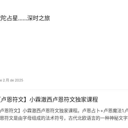
吠陀占星……深时之旅
de 2 月 de 2025
【卢恩符文】小霖澈西卢恩符文独家课程
卢恩符文】小霖澈西卢恩符文独家课程。卢恩占卜+卢恩魔法1.
恩符文是由字母组成的法术符号，古代北欧语言的一种神秘文字。