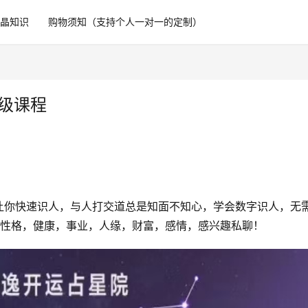
水晶知识
购物须知（支持个人一对一的定制）
数字能量】依盈 数字识人‮初术‬级课程
辰八字，只需对方手‮号机‬就能3秒识人，看清她的性格，健康，事业，人缘，财富，感情，感‮趣兴‬私聊！