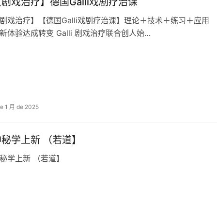
剧戏‬治疗】德国Galli戏剧疗治‬课
剧戏‬治疗】【德国Galli戏剧疗治‬课】理论＋技术＋练习＋应用 
新体验达成转变 Galli 剧戏‬治疗联合创人始…
de 1 月 de 2025
神秘学上新 （若道】
秘学上新 （若道】