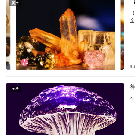
【
魔法
【
全
9 
魔法
神