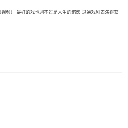
（视频） 最好的戏也剧‬不过是人生的缩影 过通‬戏剧表演得获‬