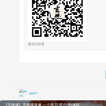
关注公众号
anrt1
【灵魂课】灵魂摆渡课 一‮学个‬习“死亡”的课程