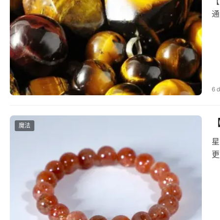
【
通
6 
魔法
星
更