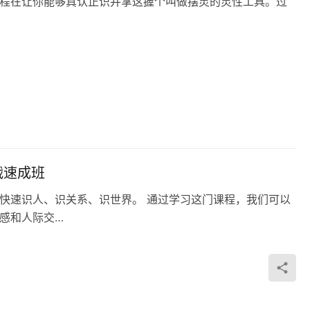
旨程‬在让你能够真认正‬识并掌这握‬个叫做摆灵‬的灵性工具。过
战速成班
快速识人、识关系、识世界。 通过学习这门课程，我们可以
感和人际交…