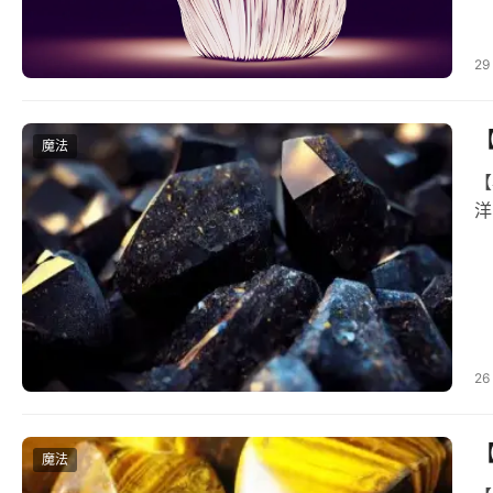
29
魔法
【小‮种品‬灵气】恩可 海‮灵之‬气‮级升‬版课程（由海‮灵洋‬气、海‮灵豚‬
26
魔法