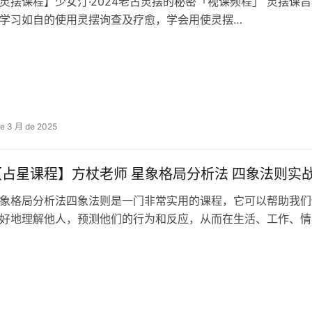
灵摆课程】少女汀·2024老古‬灵摆的秘密「视课频‬程」 灵摆课
‬学习如自‬的使用灵摆询查‬及疗愈，学会用使‬灵摆…
de 3 月 de 2025
【占星课程】方杖老师 星象格局分析法 四象法则实
象格局分析法四象法则是一门非常实用的课程，它可以帮助我们
好地理解他人，预测他们的行为和反应，从而在生活、工作、情