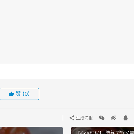
赞
(0)
生成海报
【心课理‬程】 教练型智父慧