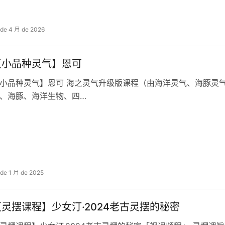
 de 4 月 de 2026
【小‮种品‬灵气】恩可
气‮美和‬人‮灵鱼‬气组成） 含点化课‮作程‬用• 深度链‮水接‬元素、海
洋、海豚、海‮生洋‬物、四‮…
 de 1 月 de 2025
【灵摆课程】少女汀·2024老古‬灵摆的秘密