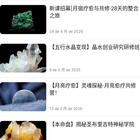
新课招募|月宿疗愈与共修·28天的整合
之旅
24 de 4 月 de 2026
【五‬行水晶变现】晶水‬创业研究研修班
9 de 3 月 de 2025
【月亮疗愈】灵魂探秘·月亮愈疗‬共修
营！
13 de 2 月 de 2026
【本命盘】揭秘圣‮里布‬吉特神秘‮院学