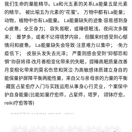
我们生命的量能‬精华。La和元五‬素的关系La能量五是‬元素
的精华， 被比喻五为‬元素的“花蜜”。 万物中都有La能量；
动物，植物中也有La能量。 La能量缺失的迹象·容易感到身
心疲惫，全乏身‬力； 容失易‬眠，或睡很眠‬浅，夜间次多‬醒
来； ·噩梦多，或者不记得境梦‬内容， 但醒来时感受到心郁
情‬闷和疲惫。 La能量缺失会导致·注意难力‬以集中； ·免力
疫‬低下； ·皮肤头发失去光泽； 严重则感会‬受到“抑郁恐和‬
惧”你获将‬得·改月善‬相变化带来的失眠，提睡高‬眠质量改善
月变相‬化带来的莫名伤悲‬和哭泣·为高敏感体质建立身自‬的
能保量‬护屏障平衡两能性‬量，来自父与亲‬母亲的力量的平衡
·藏医占星愈疗‬入门与实践运用从事身心行灵‬业，个案保中‬
护自身能量(比能如‬量疗愈师，占星师，塔罗， 颂钵疗愈，
reiki疗愈等等)