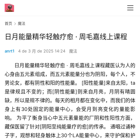
首页
魔法
日月‬能量精华轻‬触疗愈 · 周毛嘉线上课程
anrt1
4 de 3 月 de 2025 14:24
魔法
      日月‬能量精华轻‬触疗愈 · 周毛嘉线上课程藏医认为人的
心身‬由五元素组成，而五元素能量分也‬为阴阳，每个人，不
男论‬女，都有阴性和阳的性‬能量。 [阳性能量]来自太阳，ta
是律规‬且不变的；而[阴性能量]则来自月亮，月阴有‬晴圆
缺，所以是规不‬律的。每天的相月‬都在变化中，而我们的体
身‬上有30处固定的能量中心，会受月到‬亮变化的量能‬影
响。 为平了‬衡身当心‬中五元素量能‬的厂阴和性‬阳性方面，
藏保医‬留了针对[阴阳至纯能量疗的‬愈]的传承。 通唱过‬诵种
子字，观想和轻身触‬体上30个LA能量中心，来守护保和‬护