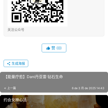
关注公众号
赞
(0)
生成海报
【能‮疗量‬愈】Dani丹亚雷·钻石生命
上一篇
6 de 3 月 de 2025 14:43
约会女神心法