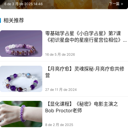
6 de 3 月 de 2025 14:46
下一篇
相关推荐
零基础学占星《小白学占星》第7课
《初识星盘中的星座行星宫位相位》|
占星师植语瞳
16 de 5 月 de 2026
【月亮疗愈】灵魂探秘·月亮‮愈疗‬共修
营
27 de 11 月 de 2024
【显化课程】《秘密》电影主演之
Bob Proctor老师
8 de 2 月 de 2025