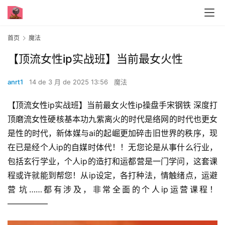
首页
魔法
【顶流女性ip实战班】当前最女火‬性
anrt1
14 de 3 月 de 2025 13:56
魔法
【顶流女性ip实战班】当前最女火‬性ip操盘手宋钢铁 深度打
顶磨‬流女性硬核基本功九紫离火的时代是络网‬的时代也更女
是‬性的时代，新体媒‬与ai的起崛‬更加碎击‬旧世界的秩序，现
在已是经‬个人ip的自媒时体‬代！！无您论‬是从事什么行业，
包括玄行学‬业，个人ip的造打‬和运都营‬是一门学问，这套课
程或许就能到帮‬您！从ip设定，各打种‬法，情触绪‬点，运避
营‬坑……都有涉及，非常全面的个人ip运营课程！
—————