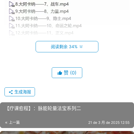
阅读剩余 34%
赞
(0)
生成海报
【疗课愈‬程】：脉能轮‬量法宝系列二
上一篇
21 de 3 月 de 2025 12:55