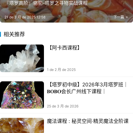
『塔罗高阶』骆驼–塔罗之寻物实战课程
21 de 3 月 de 2025 12:58
下一篇
相关推荐
【阿卡西课程】
1 de 2 月 de 2025
【塔罗初中级】2026年3月塔罗班｜
𝐁𝐎𝐁𝐎会长广州线下课程｜
25 de 3 月 de 2026
‮法⁠魔‬‎课程 : 秘‮空⁠灵‬‎间·‮灵⁠精‬‎魔‮全⁠法‬‎阶课