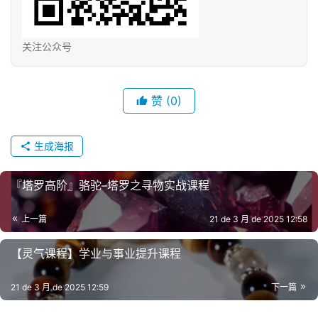
关注公众号
赞
(0)
生成海报
『塔罗高阶』骆驼–塔罗之寻物实战课程
上一篇
21 de 3 月 de 2025 12:58
【灵‮课气‬程】‮业学‬与事业提‮课升‬程
21 de 3 月 de 2025 12:59
下一篇