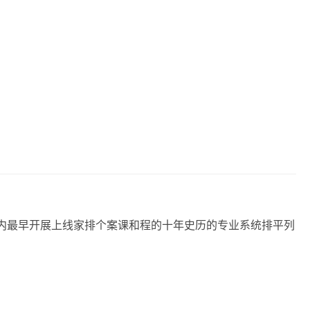
国内最早开展上线‬家排个案课和‬程的十年史历‬的专业系统排平列‬