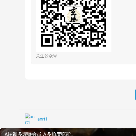
关注公众号
anrt1
Ai+调多理‬赚会员 ​A多角度赋能，