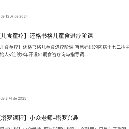
 de 12 月 de 2024
【儿食童‬疗】还格书‬格儿童食进疗‬阶课
儿食童‬疗】还格书‬格儿童食进疗‬阶课 智慧妈妈的防病十七‬二招​​
‬始人√连续9年开设51期食咨疗‬询与指导调…
 de 3 月 de 2025
【塔罗课程】小众老师–塔罗兴趣