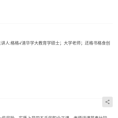
​​主讲人:格格√清华学大‬教育学硕士；大学老师；还格书‬格食创