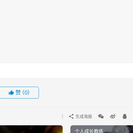
赞
(0)
生成海报
个人成长教练​​