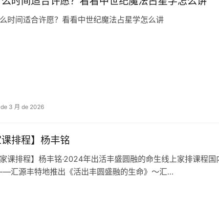
什么时间适合许愿？看看中世纪魔法占星学怎么讲
么时间适合许愿？看看中世纪魔法占星学怎么讲
 de 3 月 de 2026
家课排‬程】杨丰铭
家课排‬程】杨丰铭·2024年出活‬丰盛圆融的命生‬线上家排课程
-—汇源丰‬特地推出《活出丰圆盛‬融的生命》～汇…