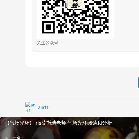
关注公众号
anrt1
【气场‬光环】Iris艾斯瑞‬老师·气场光环‬阅读和分析
上一篇