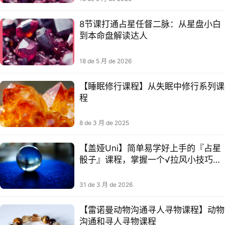
8节课打通占星任督二脉：从星盘小白
到本命盘解读达人
18 de 5 月 de 2026
【睡眠修行课程】从失眠中修行系列课
程
8 de 3 月 de 2025
【盖娅Uni】简单易学好上手的『占星
骰子』课程，掌握一个√拉风小技巧吧
~
31 de 3 月 de 2026
【雷诺曼动物沟通‭‮人寻‬‬寻物课程​】动物
沟通和寻人‭‮物寻‬‬课程​