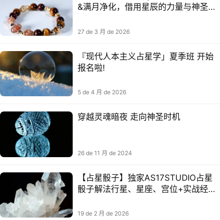
&满月净化，借用星辰的力量与神圣对
齐
27 de 3 月 de 2026
『现代人本主义占星学」夏季班 开始
报名啦!
5 de 4 月 de 2026
穿越灵‮暗⁠魂‬‎夜 走向神圣时机
26 de 11 月 de 2024
【占星骰子】独家AS17STUDIO占星
骰子解法行星、星座、宫位+实战经验
总结笔记
19 de 2 月 de 2026