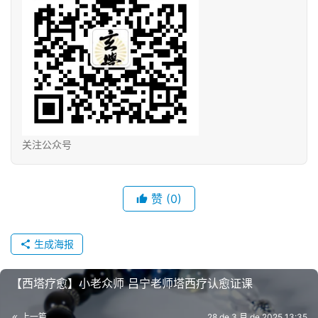
关注公众号
赞
(0)
生成海报
【西塔疗愈】小老⁠众‬‎师 吕宁老师塔⁠西‬‎疗认愈‬证课
上一篇
28 de 3 月 de 2025 13:35