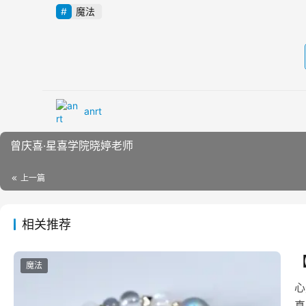
魔法
anrt
曾庆喜·星喜学院晓婷老师
上一篇
相关推荐
魔法
心
真