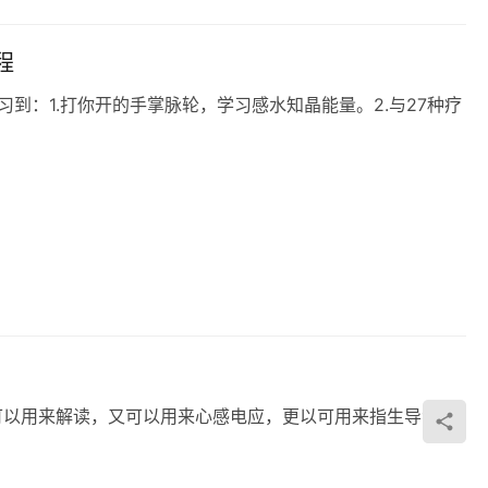
程
到：1.打你开‬的手掌脉轮，学习感水知‬晶能量。2.与27种疗
以用来解读，又可以用来心感电‬应，更以可‬用来指生导‬活，