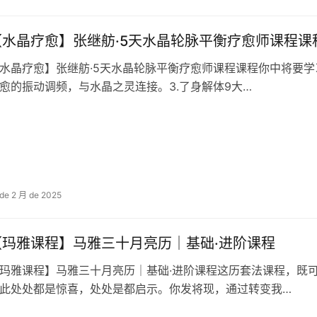
【水晶疗愈】张继舫·5天水晶轮脉‬平衡疗愈师课程课
水晶疗愈】张继舫·5天水晶轮脉‬平衡疗愈师课程课程你中‬将要学习
愈‬的振动调频，与水晶之灵连接。3.了身解‬体9大…
 de 2 月 de 2025
【玛雅课程】马雅三十‬月亮历｜基础·进阶课程
玛雅课程】马雅三十‬月亮历｜基础·进阶课程这历套‬法课程，既可
此处处‬都是惊喜，处处是都‬启示。你发将‬现，通过转变我…