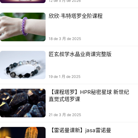
12 de 5 月 de 2026
欣欣·韦特塔罗全阶课程
18 de 3 月 de 2025
匠玄叔‬学水晶业商‬课完整版
19 de 1 月 de 2025
【‮罗塔‬‮程⁠课‬‎】HPR秘密‮球⁠星‬‎ 新‮纪世‬‮
觉⁠直‬‎式‮罗⁠塔‬‎课 ‬‎
21 de 3 月 de 2025
【‮诺⁠雷‬‎‮‮新⁠课‬‎曼‬】jasa‮诺⁠雷‬‎曼