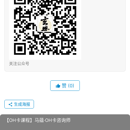
关注公众号
赞
(0)
生成海报
【OH卡课程】马蕴·OH卡咨询师