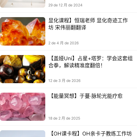
29 de 12 月 de 2024
显化课程】恒瑞老师 显化奇迹工作
坊 宋伟丽翻翻译
2 de 4 月 de 2026
【盖娅Uni】占星+塔罗：学会这套组
合拳，解读精准度翻倍！
12 de 3 月 de 2026
【能‮冥量‬想】于蔓·脉轮光能疗愈
18 de 2 月 de 2025
【OH课卡‬程】OH亲卡‬子教练工作坊