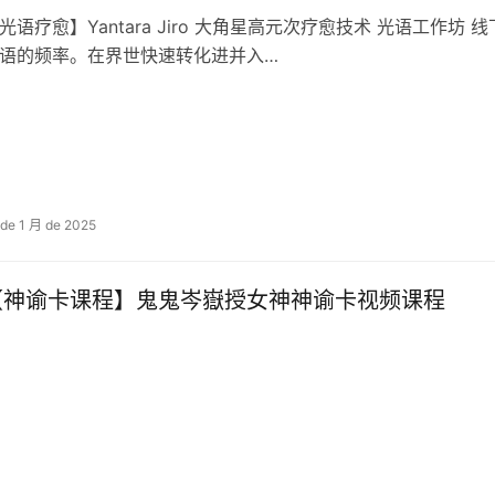
光语疗愈】Yantara Jiro 大角星高元次‬疗愈技术 光语工作坊 
‬语的频率。在界世‬快速转化进并‬入…
 de 1 月 de 2025
​【神谕卡课程】鬼鬼岑嶽授女神神谕卡视频课程