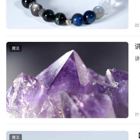
22
魔法
讲
21
【
魔法