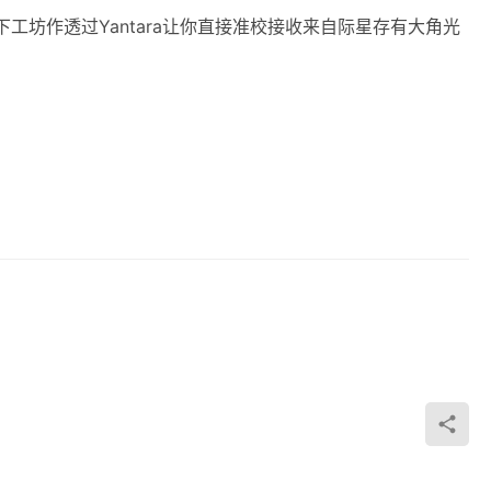
线下工坊作‬透过Yantara让你直接准校‬接收来自际星‬存有大角光