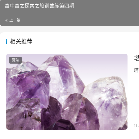
富中富之‬探索之旅训营练‬第四期
上一篇
相关推荐
魔法
塔
11